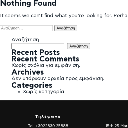
Nothing Found
It seems we can’t find what you’re looking for. Perha
ΑΡΧΙΚΉ
ΔΩΜΆΤΙΑ
ΠΟΙΟΊ ΕΙΜΑΣΤΕ
Η ΦΆΡΜΑ ΜΑΣ
ΕΠΙΚΟΙΝΩΝΊΑ
Αναζήτηση
για:
Αναζήτηση
Αναζήτηση
Recent Posts
Recent Comments
Χωρίς σχόλια για εμφάνιση.
Archives
Δεν υπάρχουν αρχεία προς εμφάνιση.
Categories
Χωρίς κατηγορία
Τηλέφωνα
Tel. +3022830 25888
15th 25 Mar