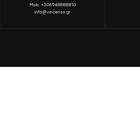
Mob. +306948888810
info@vincenzo.gr